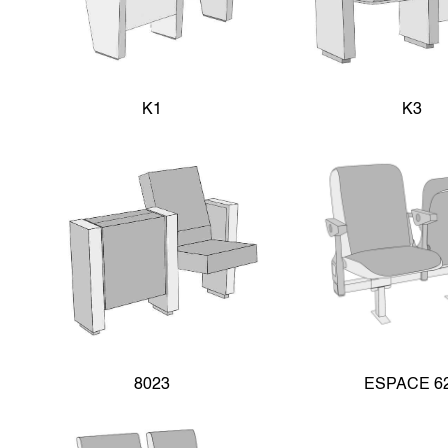
K1
K3
8023
ESPACE 6