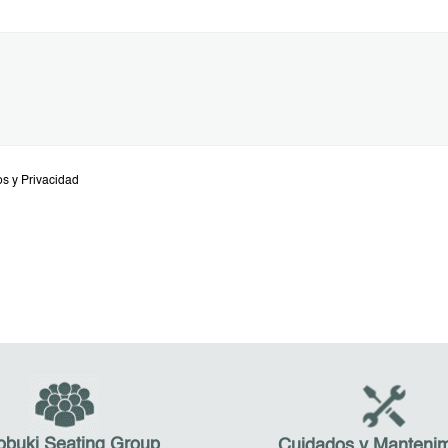
os y Privacidad
obuki Seating Group
Cuidados y Mantenim