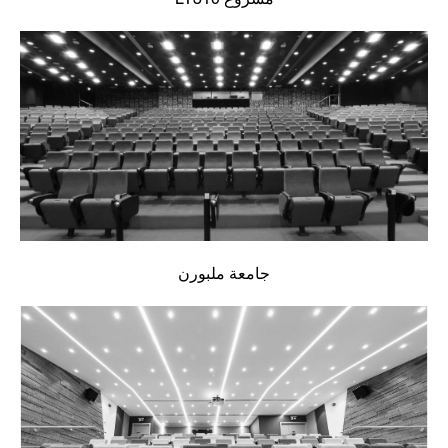
مشروع LT310
جامعة ملبورن