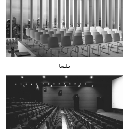
بيليسا