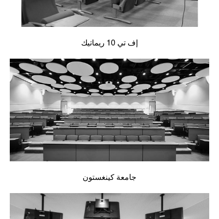
إف تي 10 ريماتيك
جامعة كينغستون