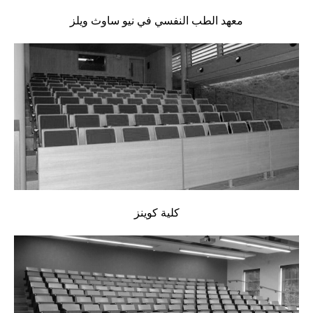
معهد الطب النفسي في نيو ساوث ويلز
كلية كوينز