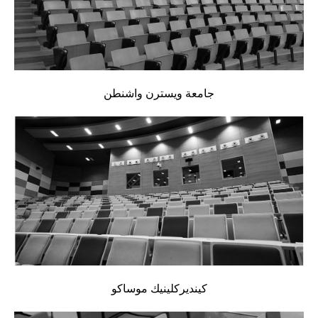
جامعة ويسترن واشنطن
كينديركلينيك موساكو