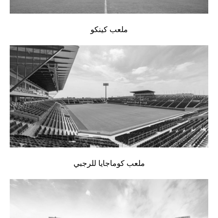
ملعب كينكو
ملعب كوماجايا للرجبي