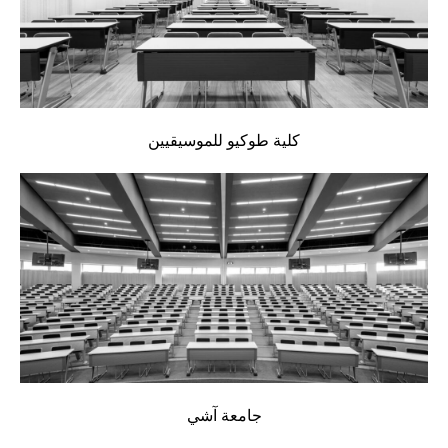
كلية طوكيو للموسيقيين
جامعة آشي