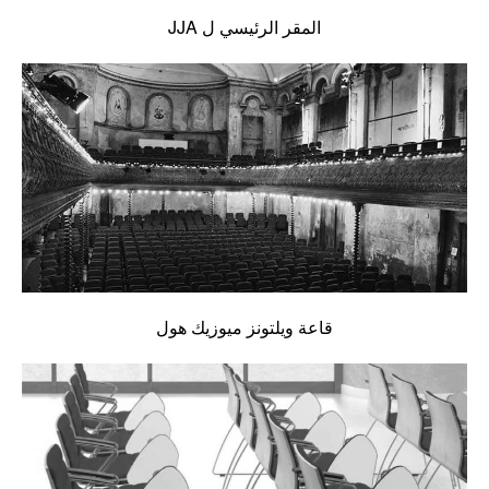
المقر الرئيسي ل JJA
قاعة ويلتونز ميوزيك هول