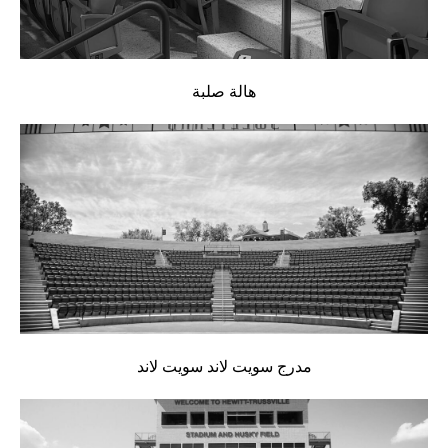
هالة صلبة
مدرج سويت لاند سويت لاند