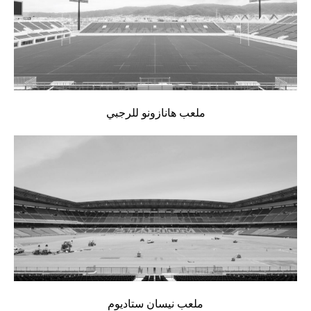
ملعب هانازونو للرجبي
ملعب نيسان ستاديوم