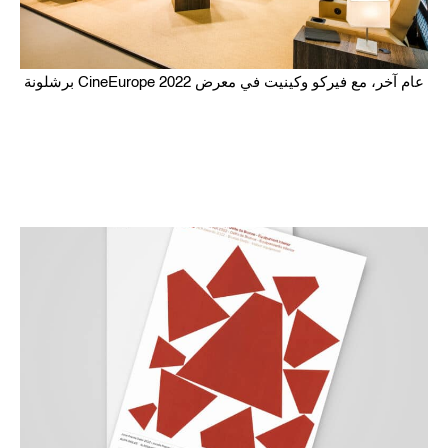
عام آخر، مع فيركو وكينيت في معرض CineEurope 2022 برشلونة