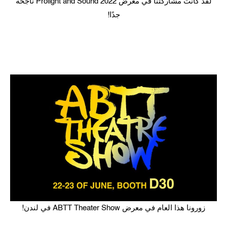
لقد كانت مشاركتنا في معرض Prolight and Sound 2022 ناجحة
جدًا!
زورونا هذا العام في معرض ABTT Theater Show في لندن!