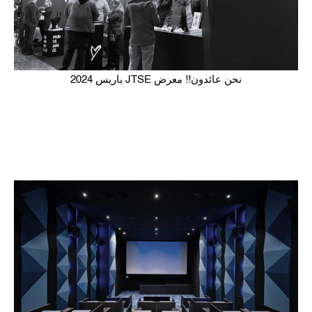
نحن عائدون!! معرض JTSE باريس 2024