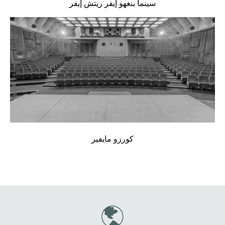
سينما بنغهو إيفر ريتش إيفر
كورزو مايفير