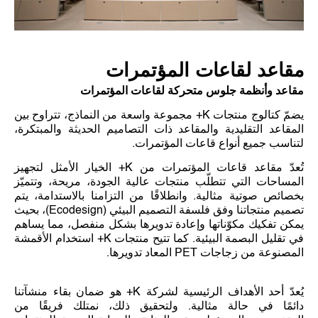
مقاعد لقاعات المؤتمرات
مقاعد وأنظمة جلوس متحركة لقاعات المؤتمرات
يضمّ كتالوج منتجات K+ مجموعة واسعة من النماذج، تتراوح بين
المقاعد التقليدية والمقاعد ذات التصاميم الحديثة والمبتكرة،
لتناسب جميع أنواع قاعات المؤتمرات.
تُعدّ مقاعد قاعات المؤتمرات من K+ الخيار الأمثل لتجهيز
المساحات التي تتطلّب منتجات عالية الجودة، مريحة، وتتميّز
بخصائص صوتية مثالية. وانطلاقًا من التزامنا بالاستدامة، يتم
تصميم منتجاتنا وفق فلسفة التصميم البيئي )Ecodesign(، بحيث
يمكن تفكيك مكوّناتها وإعادة تدويرها بشكل منفصل، مما يساهم
في تقليل البصمة البيئية. كما تتيح منتجات K+ استخدام الأقمشة
المصنوعة من زجاجات PET المعاد تدويرها.
يُعدّ أحد الأهداف الرئيسية لشركة K+ هو ضمان بقاء منشآتنا
دائمًا في حالة مثالية. ولتحقيق ذلك، نمتلك فريقًا من