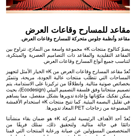
مقاعد للمسارح وقاعات العرض
مقاعد وأنظمة جلوس متحركة للمسارح وقاعات العرض.
يضمّ كتالوج منتجات K+ مجموعة واسعة من النماذج، تتراوح بين
المقاعد التقليدية والمقاعد ذات التصاميم العصرية والمبتكرة،
لتناسب جميع أنواع المسارح وقاعات العرض.
تُعدّ مقاعد المسارح وقاعات العرض من K+ الخيار الأمثل لتجهيز
المساحات التي تتطلّب منتجات عالية الجودة، مريحة، وتتميّز
بخصائص صوتية مثالية. وانطلاقًا من تركيزنا على الاستدامة، يتم
تصميم منتجاتنا وفق فلسفة التصميم البيئي )Ecodesign(، بحيث
يمكن تفكيك مكوّناتها وإعادة تدويرها بشكل منفصل، مما يساهم
في تقليل البصمة البيئية. كما تتيح منتجات K+ استخدام الأقمشة
المصنوعة من زجاجات PET المعاد تدويرها.
يُعدّ أحد الأهداف الرئيسية لشركة K+ هو ضمان بقاء منشآتنا
دائمًا في حالة مثالية. ولتحقيق ذلك، نمتلك فريقًا من
المتخصصين المسؤولين عن صيانة ورعاية المنتجات التي قمنا