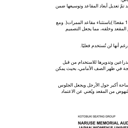
د تمّ تعديل أبعاد المقاعد وتوسيعها ضمن
ونتيجةً لذلك، انخفض عدد المقاعد بشكلٍ ملحوظ، إذ أصبح الطابق الأول يضمّ الآن 467 مقعدًا، والطابق الثاني 119 مقعدًا (باستثناء مقاعد الممرات). ومع
المقاعد بحيث أصبح هناك فاصل قدره 50 ملم بين المقاعد، ومسافة 190 ملم أمام المقعد وخلفه، مما يجعل التصميم
م أنها لن تُستخدم فعليًا.
لذراعين وتدويرها للاستخدام من قبل
مدمجة في ظهر الصف الأمامي، بحيث يمكن
أرفع، مما يوفّر مساحة أكبر حول الأرجل ويجعل الجلوس
نهوض من المقعد ويُغني عن الاعتماد