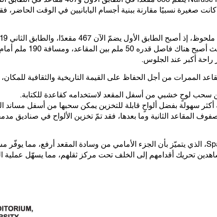
كانت صغيرة نسبيًا مقارنة ببنية أجسام اليابانيين في الوقت الحاضر، فق
هذا التخفيض، تمّ إعادة توزيع 
ر راحة أكبر عند الجلوس.
قاعد الممرات من أجل الحفاظ على القيمة التاريخية والثقافية للمكان، رغ
ن سحب لوحٍ خشبي من أسفل المقعد لاستخدامه كقاعدة للكتابة.
ة أكثر سهولة بفضل ألواحٍ قابلة للتخزين يمكن سحبها من أسفل مساند ا
صفوف المقاعد الثانية وما بعدها، فقد تمّ تخزين الألواح في صناديق 
فيما يخص المقاعد، تمّ اعتماد طراز Spacia، الذي يتميّز بأن الجزء الأمامي من وسادة المقعد 
شاهدين تحريك أقدامهم إلى الخلف تحت مركز ثقلهم، مما يسهّل عملية ال