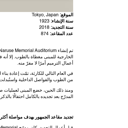
الموقع:
Tokyo, Japan
سنة الإنشاء:
1923
سنة التجديد:
2018
عدد المقاعد:
874
أعمال الترميم أمرًا لا مفرّ منه.
في العام التالي للكارثة، تمّت إعادة بناء
من الطوب والفواصل الداخلية واستُبدلت
ومنذ ذلك الحين، خضع المبنى لعمليات ص
المدرّج بعد تجديده بالكامل احتفالًا بالذكرى الـ120 لت
تجديد مقاعد الجمهور بهدف مواصلة أكثر م
قبل أعمال التجديد، كان مدرّج Naruse Memorial يضم 688 مقعدًا في الطابق الأول و407 مقاعد في الطابق الثاني.