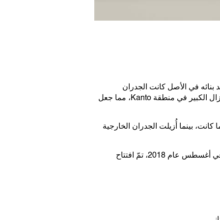
Naruse Memorial A بعد فترة قصيرة من تأسيس قاعة Japan Women’s University، وعند بنائه في الأصل كانت الجدران
الخارجية للمبنى مغطاة بالطوب. إلا أنه في عام 1923، تعرّضت تلك الجدران الطوبية لأضرار جسيمة بسبب الزلزال الكبير في منطقة Kanto، مما جعل
 كانت، بينما أُزيلت الجدران الخارجية
في أغسطس عام 2018، تمّ افتتاح