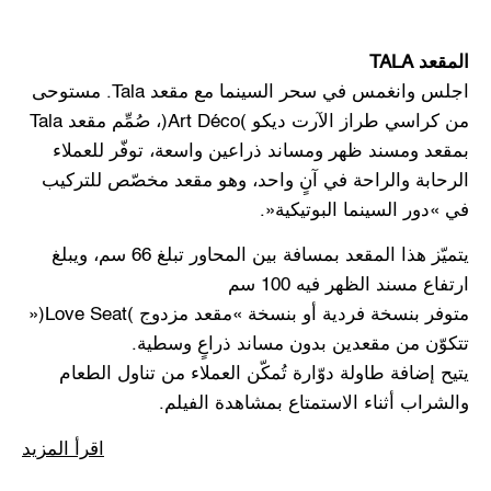
المقعد TALA
اجلس وانغمس في سحر السينما مع مقعد Tala. مستوحى
من كراسي طراز الآرت ديكو (Art Déco)، صُمِّم مقعد Tala
بمقعد ومسند ظهر ومساند ذراعين واسعة، توفّر للعملاء
الرحابة والراحة في آنٍ واحد، وهو مقعد مخصّص للتركيب
في «دور السينما البوتيكية».
يتميّز هذا المقعد بمسافة بين المحاور تبلغ 66 سم، ويبلغ
ارتفاع مسند الظهر فيه 100 سم
متوفر بنسخة فردية أو بنسخة «مقعد مزدوج (Love Seat)»
تتكوّن من مقعدين بدون مساند ذراعٍ وسطية.
يتيح إضافة طاولة دوّارة تُمكّن العملاء من تناول الطعام
والشراب أثناء الاستمتاع بمشاهدة الفيلم.
اقرأ المزيد