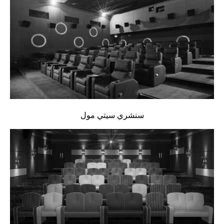
سنشري سيتي مول