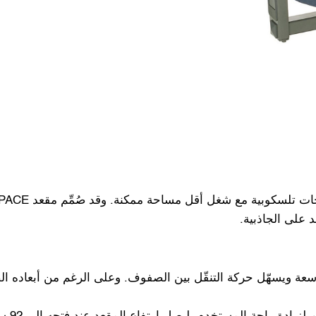
د على الجاذبية.
14. سم، مما يوفّر ممرّات واسعة ويسهّل حركة التنقّل بين الصفوف. وعلى الرغم م