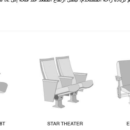
8T
STAR THEATER
E