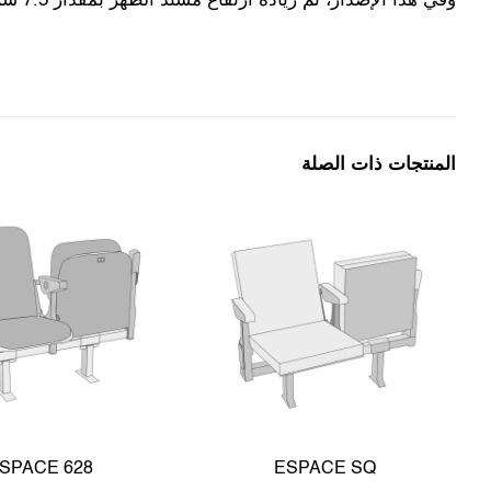
وفي هذا الإصدار، تمّ زيادة ارتفاع مسند الظهر بمقدار 7.5 سم لزيادة راحة المستخدم، ليصل ارتفاع المقعد عند فتحه إلى 92 سم (مقارنةً بـ 84.5 سم في النسخة القياسية).
المنتجات ذات الصلة
SPACE 628
ESPACE SQ