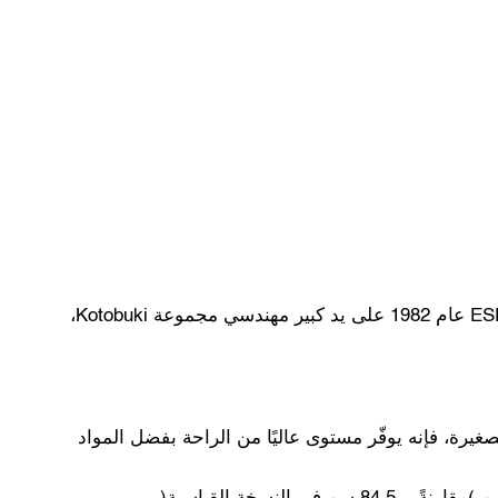
يُعدّ هذا التصميم الأول لمقعد صُمِّم خصيصًا ليُركَّب على مدرّجات تلسكوبية مع شغل أقل مساحة ممكنة. وقد صُمِّم مقعد ESPACE عام 1982 على يد كبير مهندسي مجموعة Kotobuki،
ن أبعاده الصغيرة، فإنه يوفّر مستوى عاليًا من الراحة بفضل المواد