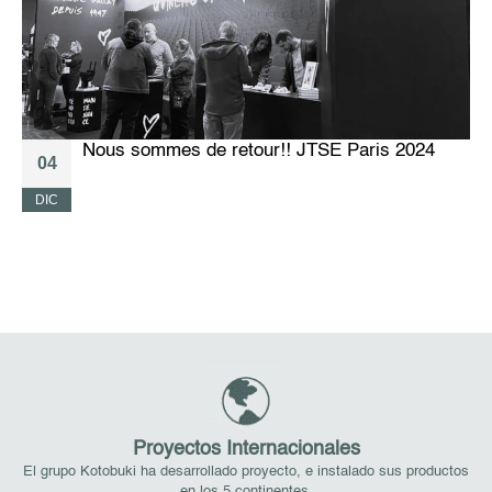
Nous sommes de retour!! JTSE Paris 2024
04
DIC
M
Proyectos Internacionales
El grupo Kotobuki ha desarrollado proyecto, e instalado sus productos
en los 5 continentes.