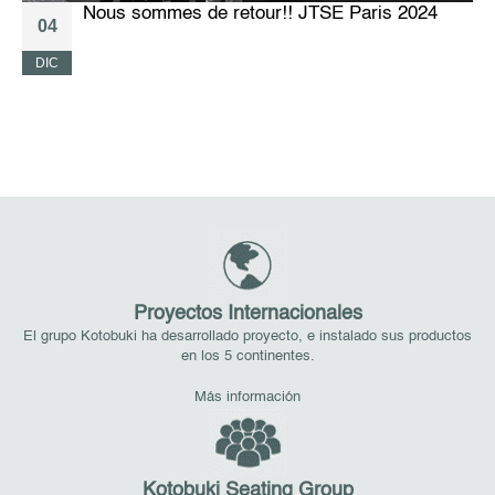
Nous sommes de retour!! JTSE Paris 2024
04
DIC
M
Proyectos Internacionales
El grupo Kotobuki ha desarrollado proyecto, e instalado sus productos
en los 5 continentes.
Más información
Kotobuki Seating Group