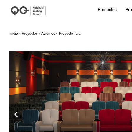
Productos
Pro
Inicio
»
Proyectos
»
Asientos
»
Proyecto Tala