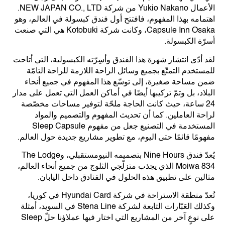
الأعمال Yukio Nakano من شركة NEW JAPAN CO., LTD.
اهتمامه بهذا المفهوم، فافتتح أول فندق كبسولة في العالم، وهو
Capsule Inn Osaka، وكانت شركة Kotobuki هي التي صنعت
أسرّة الكبسولة.
لقد أدّى انتشار شهرة هذا الفندق وأسِرّته الكبسولية، التي أتاحت
للمستخدم التمتّع بجميع وسائل الراحة اللازمة للراحة التامّة
ضمن مساحة صغيرة، إلى توسّع هذا المفهوم في جميع أنحاء
البلاد، بل وتمّ تركيبها أيضًا في أماكن العمل التي تعمل على مدار
24 ساعة، حيث كانت الحاجة ملحّة لتوفير مساحات مخصّصة
لراحة العاملين. كما أن تحديث المفهوم والتصميم والمواد
المستخدمة في التصنيع جعل من مفهوم Sleep Capsule
مفهومًا قائمًا حتى اليوم، مع تطوير مشاريع جديدة حول العالم.
يُعدّ فندق Nine Hours بتصميمه النيومستقبلي، وThe Lodge
Moiwa 834 الذي يجذب متزلّجي الثلوج من جميع أنحاء العالم،
مثالين على تطبيق هذه الحلول في الفنادق داخل اليابان.
تُعدّ منطقة الاستراحة في شركة Hyundai Card في كوريا،
وكذلك العَبّارات التابعة لشركة Stena Line في السويد، أمثلة
على نوعٍ آخر من المشاريع التي اختار فيها عملاؤنا حلّ Sleep