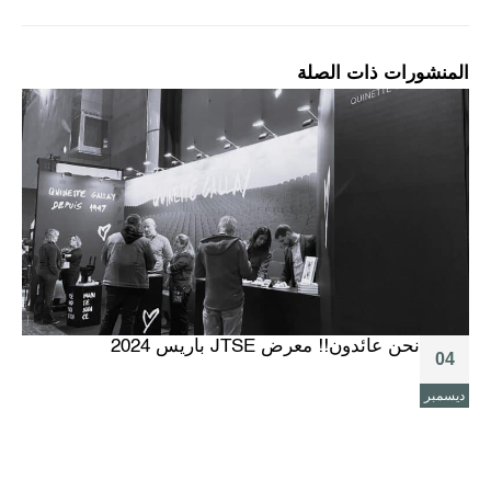
المنشورات ذات الصلة
نحن عائدون!! معرض JTSE باريس 2024
6
04
ديسمبر
ما