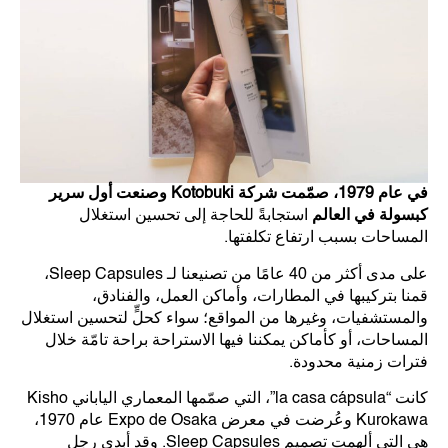
في عام 1979، صمّمت شركة Kotobuki وصنعت أول سرير
كبسولة في العالم
استجابةً للحاجة إلى تحسين استغلال
المساحات بسبب ارتفاع تكلفتها.
على مدى أكثر من 40 عامًا من تصنيعنا لـ Sleep Capsules،
قمنا بتركيبها في المطارات، وأماكن العمل، والفنادق،
والمستشفيات، وغيرها من المواقع؛ سواء كحلٍّ لتحسين استغلال
المساحات، أو كأماكن يمكننا فيها الاستراحة براحة تامّة خلال
فترات زمنية محدودة.
كانت “la casa cápsula”، التي صمّمها المعماري الياباني Kisho
Kurokawa وعُرضت في معرض Expo de Osaka عام 1970،
هي التي ألهمت تصميم Sleep Capsules. وقد أبدى رجل