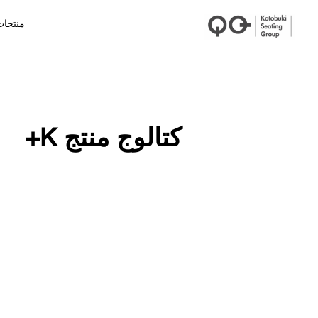
منتجا
كتالوج منتج K+