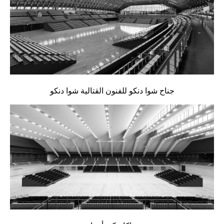
جناح شوا دنكو للفنون القتالية شوا دنكو