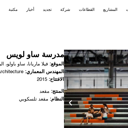
ت
المشاريع
القطاعات
شركة
تجديد
أخبار
مكتبة
مدرسة ساو لويس
الموقع:
فيلا ماريانا، ساو باولو، ال
المهندس المعماري:
URDI Architecture
الافتتاح:
2015
المنتج:
مقعد
النظام:
مقعد تلسكوبي