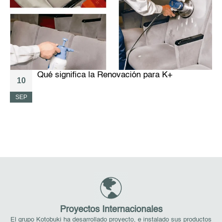
Qué significa la Renovación para K+
10
SEP
A
Proyectos Internacionales
El grupo Kotobuki ha desarrollado proyecto, e instalado sus productos