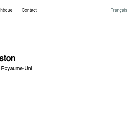
othèque
Contact
Français
gston
, Royaume-Uni