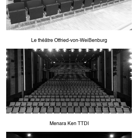
Le théâtre Otfried-von-WeiBenburg
Menara Ken TTDI