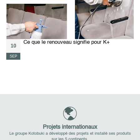
Ce que le renouveau signifie pour K+
10
SEP
A
Projets internationaux
Le groupe Kotobuki a développé des projets et installé ses produits
sur les 5 continents.