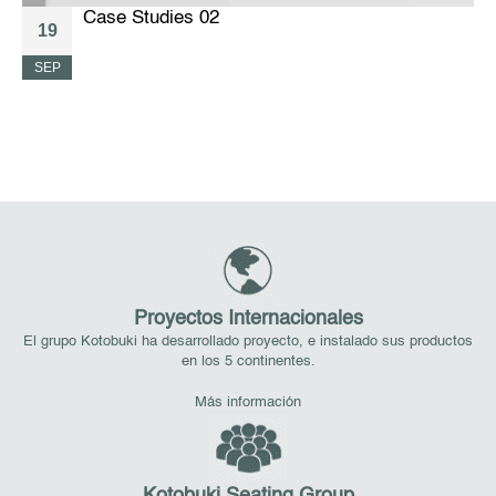
Case Studies 02
19
SEP
A
Proyectos Internacionales
El grupo Kotobuki ha desarrollado proyecto, e instalado sus productos
en los 5 continentes.
Más información