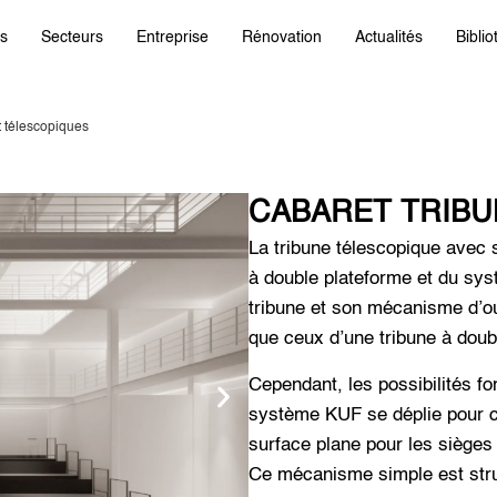
ts
Secteurs
Entreprise
Rénovation
Actualités
Bibli
 télescopiques
CABARET TRIBU
La tribune télescopique avec
à double plateforme et du sy
tribune et son mécanisme d’o
que ceux d’une tribune à doub
Cependant, les possibilités f
système KUF se déplie pour cou
surface plane pour les sièges à
Ce mécanisme simple est stru