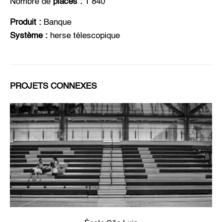
Nombre de
places :
1 840
Produit :
Banque
Système :
herse télescopique
PROJETS CONNEXES